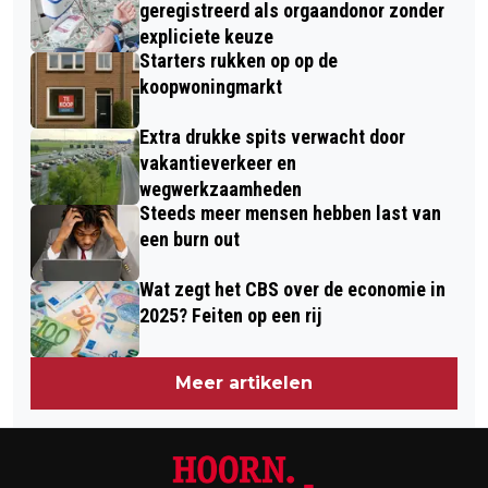
geregistreerd als orgaandonor zonder
expliciete keuze
Starters rukken op op de
koopwoningmarkt
Extra drukke spits verwacht door
vakantieverkeer en
wegwerkzaamheden
Steeds meer mensen hebben last van
een burn out
Wat zegt het CBS over de economie in
2025? Feiten op een rij
Meer artikelen