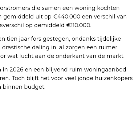
oorstromers die samen een woning kochten
 gemiddeld uit op €440.000 een verschil van
jsverschil op gemiddeld €110.000.
 tien jaar fors gestegen, ondanks tijdelijke
 drastische daling in, al zorgen een ruimer
r wat lucht aan de onderkant van de markt.
en in 2026 en een blijvend ruim woningaanbod
teren. Toch blijft het voor veel jonge huizenkopers
n binnen budget.
Volgend artikel
STEEDS MEER MENSEN AUTOMATISCH
GEREGISTREERD ALS ORGAANDONOR