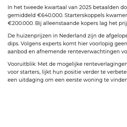
In het tweede kwartaal van 2025 betaalden d
gemiddeld €640.000. Starterskoppels kwamen
€200.000. Bij alleenstaande kopers lag het pri
De huizenprijzen in Nederland zijn de afgelopen
dips. Volgens experts komt hier voorlopig geen
aanbod en afnemende renteverwachtingen voo
Vooruitblik: Met de mogelijke renteverlaging
voor starters, lijkt hun positie verder te verbe
een uitdaging om een eerste woning te vinde
Vorig artikel
EXTRA DRUKKE SPITS VERWACHT DOOR
VAKANTIEVERKEER EN