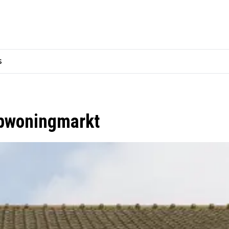
s
opwoningmarkt