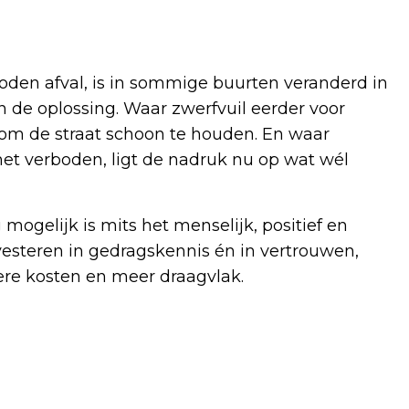
oden afval, is in sommige buurten veranderd in
 de oplossing. Waar zwerfvuil eerder voor
s om de straat schoon te houden. En waar
t verboden, ligt de nadruk nu op wat wél
ogelijk is mits het menselijk, positief en
vesteren in gedragskennis én in vertrouwen,
gere kosten en meer draagvlak.
Volgend artikel
VACCINATIERONDE COVID-19 START 15