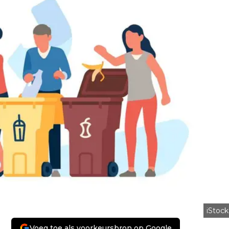
iStock
Voeg toe als voorkeursbron op Google