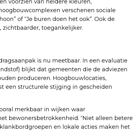
n voorzien van heldere kleuren,
 hoogbouwcomplexen verschenen sociale
oon” of “Je buren doen het ook”. Ook de
 zichtbaarder, toegankelijker.
edragsaanpak is nu meetbaar. In een evaluatie
dstof) blijkt dat gemeenten die de adviezen
houden produceren. Hoogbouwlocaties,
st een structurele stijging in gescheiden
vooral merkbaar in wijken waar
 bewonersbetrokkenheid. “Niet alleen betere
klankbordgroepen en lokale acties maken het