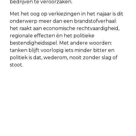
bedrijven te veroorzaken.
Met het oog op verkiezingen in het najaar is dit
onderwerp meer dan een brandstofverhaal:
het raakt aan economische rechtvaardigheid,
regionale effecten én het politieke
bestendigheidsspel. Met andere woorden:
tanken blijft voorlopig iets minder bitter en
politiek is dat, wederom, nooit zonder slag of
stoot.
Vorig artikel
Volgend artikel
DE TIJDLOZE CHARME VAN
NIEUWE CBS-CIJFERS ZETTEN
HERENMODE: EEN DIEPGAANDE BLIK
AFVALBELEID ONDER DE LOEP